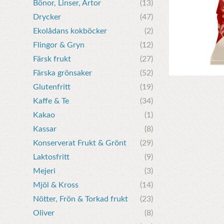
Bönor, Linser, Ärtor
(13)
Drycker
(47)
Ekolådans kokböcker
(2)
Flingor & Gryn
(12)
Färsk frukt
(27)
Färska grönsaker
(52)
Glutenfritt
(19)
Kaffe & Te
(34)
Kakao
(1)
Kassar
(8)
Konserverat Frukt & Grönt
(29)
Laktosfritt
(9)
Mejeri
(3)
Mjöl & Kross
(14)
Nötter, Frön & Torkad frukt
(23)
Oliver
(8)