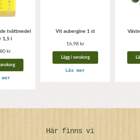
nde tvättmedel
Vit aubergine 1 st
Väste
 1,5 l
16,98 kr
80 kr
Lägg i varukorg
Lä
varukorg
Läs mer
 mer
Här finns vi