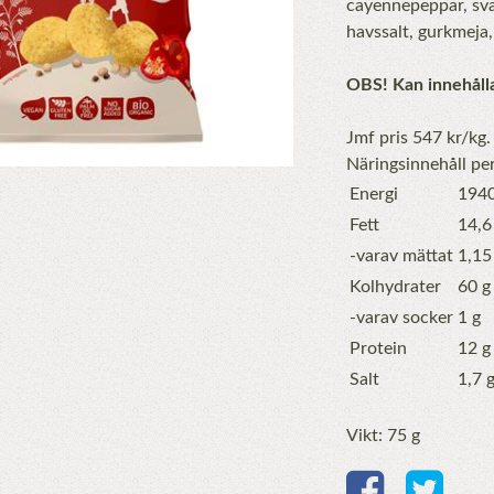
cayennepeppar, svar
havssalt, gurkmeja
OBS! Kan innehålla 
Jmf pris 547 kr/kg.
Näringsinnehåll pe
Energi
1940
Fett
14,6
-varav mättat
1,15
Kolhydrater
60 g
-varav socker
1 g
Protein
12 g
Salt
1,7 
Vikt: 75 g