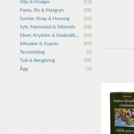
Olja & Vinäger
(13)
Pasta, Ris & Matgryn
(29)
Socker, Sirap & Honung
(10)
Sylt, Marmelad & Nötsmör
(28)
Såser, Kryddor & Smaksättare
(56)
Sötsaker & Snacks
(47)
Tacomiddag
(2)
Tvål & Rengöring
(39)
Ägg
(1)