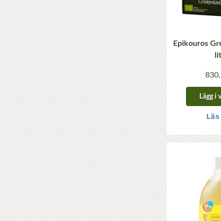
Epikouros Gre
li
830,
Lägg i 
Läs