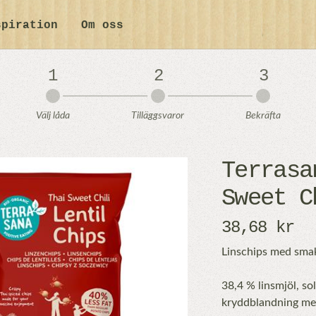
spiration
Om oss
1
2
3
Välj låda
Tilläggsvaror
Bekräfta
Terrasa
Sweet C
38,68 kr
Linschips med smak
38,4 % linsmjöl, sol
kryddblandning med s