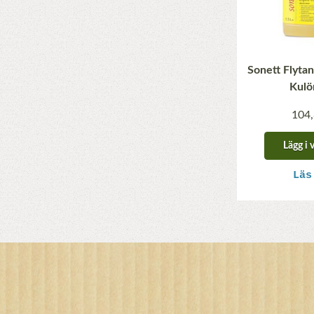
Sonett Flyta
Kulör
104,
Lägg i 
Läs