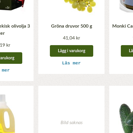
kisk olivolja 3
Gröna druvor 500 g
Monki Ca
ter
41,04 kr
19 kr
Lägg i varukorg
Lä
varukorg
Läs mer
 mer