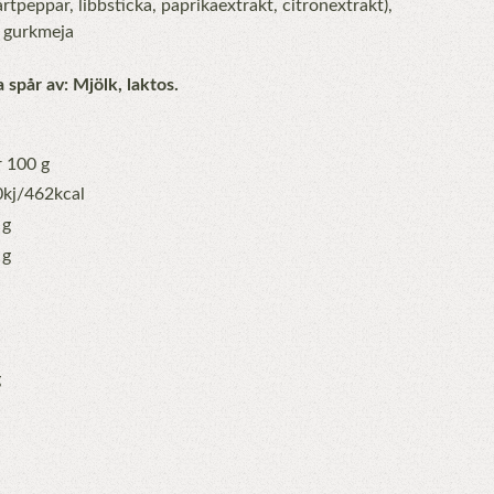
tpeppar, libbsticka, paprikaextrakt, citronextrakt),
, gurkmeja
spår av: Mjölk, laktos.
r 100 g
kj/462kcal
 g
 g
g