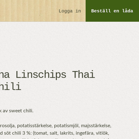
Logga in
Beställ
en låda
na Linschips Thai
hili
 av sweet chili.
rosolja, potatisstärkelse, potatismjöl, majsstärkelse,
öt chili 3 %: (tomat, salt, lakrits, ingefära, vitlök,