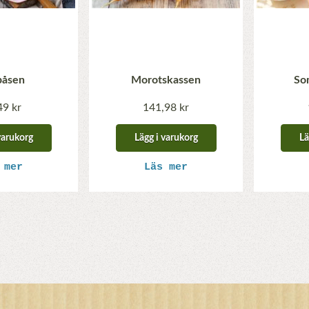
påsen
Morotskassen
So
49 kr
141,98 kr
varukorg
Lägg i varukorg
Lä
 mer
Läs mer