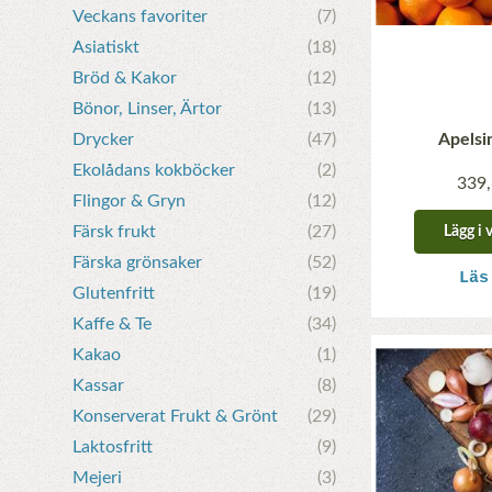
Veckans favoriter
(7)
Asiatiskt
(18)
Bröd & Kakor
(12)
Bönor, Linser, Ärtor
(13)
Drycker
(47)
Apelsi
Ekolådans kokböcker
(2)
339,
Flingor & Gryn
(12)
Färsk frukt
(27)
Lägg i 
Färska grönsaker
(52)
Läs
Glutenfritt
(19)
Kaffe & Te
(34)
Kakao
(1)
Kassar
(8)
Konserverat Frukt & Grönt
(29)
Laktosfritt
(9)
Mejeri
(3)