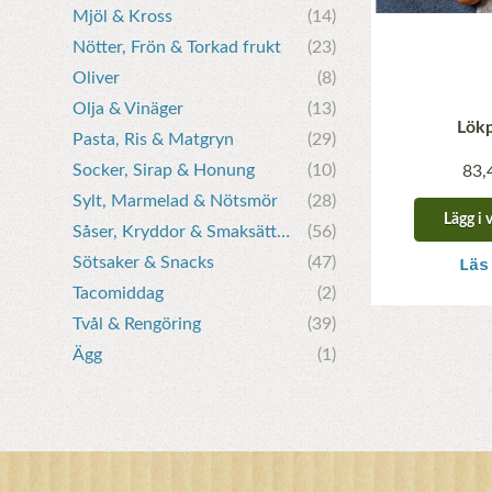
Mjöl & Kross
(14)
Nötter, Frön & Torkad frukt
(23)
Oliver
(8)
Olja & Vinäger
(13)
Lök
Pasta, Ris & Matgryn
(29)
Socker, Sirap & Honung
(10)
83,
Sylt, Marmelad & Nötsmör
(28)
Lägg i 
Såser, Kryddor & Smaksättare
(56)
Sötsaker & Snacks
(47)
Läs
Tacomiddag
(2)
Tvål & Rengöring
(39)
Ägg
(1)