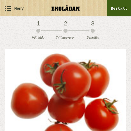
Meny
Beställ
1
2
3
Välj låda
Tilläggsvaror
Bekräfta