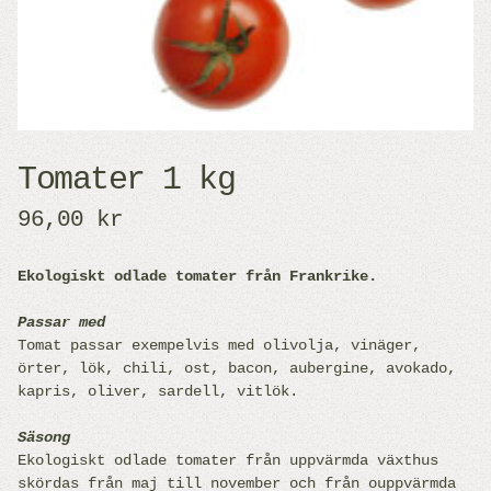
Tomater 1 kg
96,00 kr
Ekologiskt odlade
tomater
från Frankrike.
Passar med
Tomat passar exempelvis med olivolja, vinäger,
örter, lök, chili, ost, bacon, aubergine, avokado,
kapris, oliver, sardell, vitlök.
Säsong
Ekologiskt odlade tomater från uppvärmda växthus
skördas från maj till november och från ouppvärmda