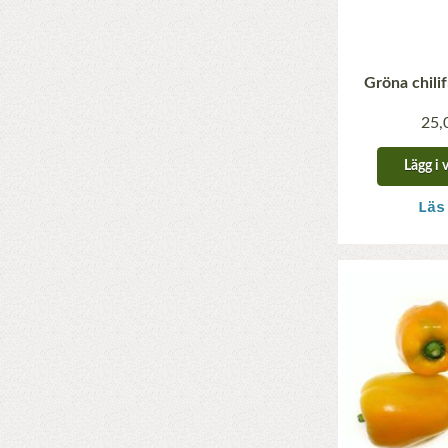
Gröna chili
25,
Lägg i 
Läs