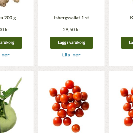
ra 200 g
Isbergssallat 1 st
K
00 kr
29,50 kr
varukorg
Lägg i varukorg
Lä
 mer
Läs mer