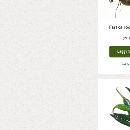
Färska rö
23,
Lägg i 
Läs