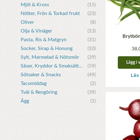
Mjöl & Kross
(15)
Nötter, Frön & Torkad frukt
(23)
Oliver
(8)
Olja & Vinäger
(13)
Brytbön
Pasta, Ris & Matgryn
(31)
Socker, Sirap & Honung
(10)
38,
Sylt, Marmelad & Nötsmör
(29)
Lägg i 
Såser, Kryddor & Smaksättare
(59)
Sötsaker & Snacks
(49)
Läs
Tacomiddag
(2)
Tvål & Rengöring
(39)
Ägg
(1)