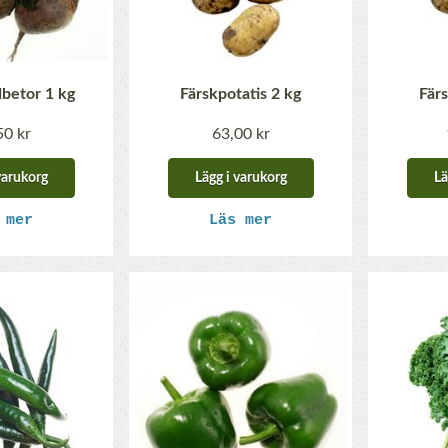
dbetor 1 kg
Färskpotatis 2 kg
Färs
50 kr
63,00 kr
varukorg
Lägg i varukorg
Lä
 mer
Läs mer