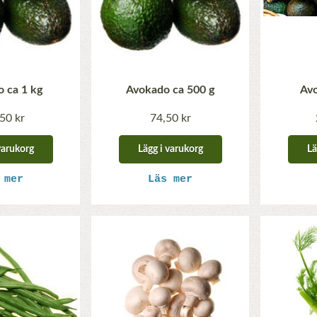
 ca 1 kg
Avokado ca 500 g
Av
50 kr
74,50 kr
varukorg
Lägg i varukorg
Lä
 mer
Läs mer