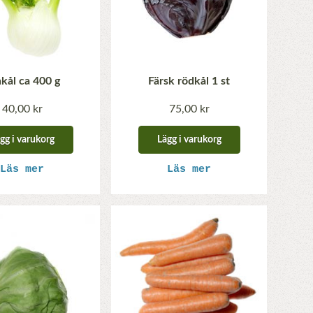
kål ca 400 g
Färsk rödkål 1 st
40,00 kr
75,00 kr
gg i varukorg
Lägg i varukorg
Läs mer
Läs mer