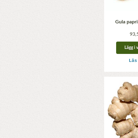
Gula papri
93,
Lägg i 
Läs