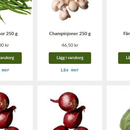
or 250 g
Champinjoner 250 g
Fän
00 kr
46,50 kr
varukorg
Lägg i varukorg
Lä
 mer
Läs mer