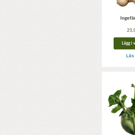
Ingefä
21,
Lägg i 
Läs