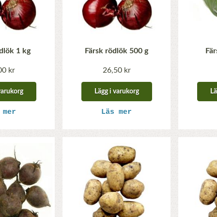
dlök 1 kg
Färsk rödlök 500 g
Fär
00 kr
26,50 kr
varukorg
Lägg i varukorg
Lä
 mer
Läs mer