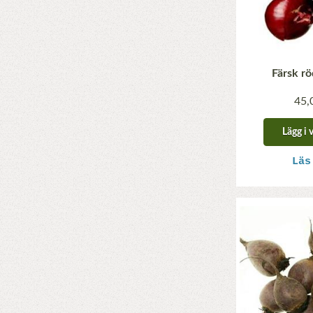
Färsk rö
45,
Lägg i 
Läs