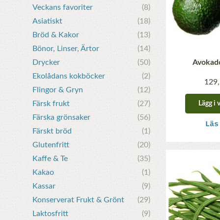
Veckans favoriter
(8)
Asiatiskt
(18)
Bröd & Kakor
(13)
Bönor, Linser, Ärtor
(14)
Drycker
(50)
Avokado
Ekolådans kokböcker
(2)
129,
Flingor & Gryn
(12)
Färsk frukt
(27)
Lägg i 
Färska grönsaker
(56)
Läs
Färskt bröd
(1)
Glutenfritt
(20)
Kaffe & Te
(35)
Kakao
(1)
Kassar
(9)
Konserverat Frukt & Grönt
(29)
Laktosfritt
(9)