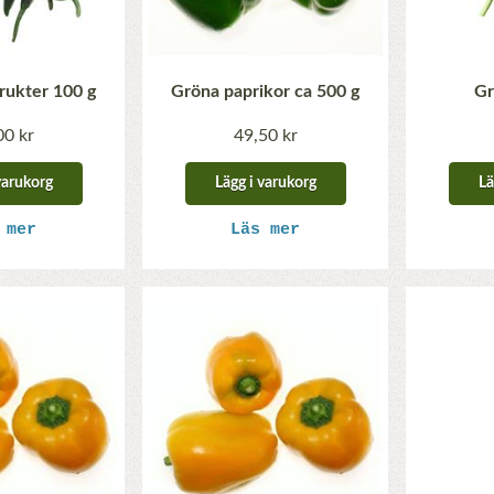
frukter 100 g
Gröna paprikor ca 500 g
Gr
00 kr
49,50 kr
varukorg
Lägg i varukorg
Lä
 mer
Läs mer