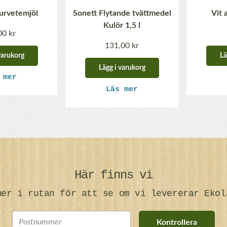
turvetemjöl
Sonett Flytande tvättmedel
Vit 
Kulör 1,5 l
00 kr
131,00 kr
varukorg
Lä
Lägg i varukorg
 mer
Läs mer
Här finns vi
mer i rutan för att se om vi levererar Ekol
Kontrollera