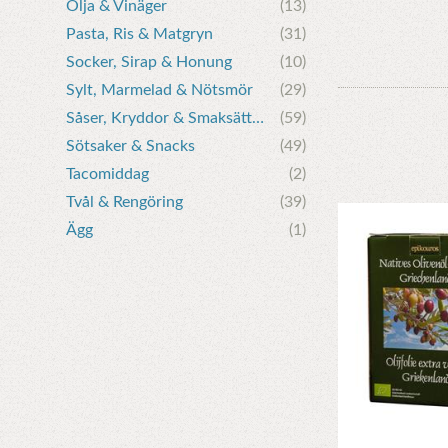
Olja & Vinäger
(13)
Pasta, Ris & Matgryn
(31)
Socker, Sirap & Honung
(10)
Sylt, Marmelad & Nötsmör
(29)
Såser, Kryddor & Smaksättare
(59)
Sötsaker & Snacks
(49)
Tacomiddag
(2)
Tvål & Rengöring
(39)
Ägg
(1)