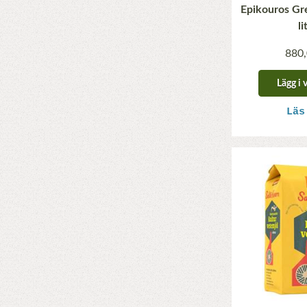
Epikouros Gre
li
880,
Lägg i 
Läs