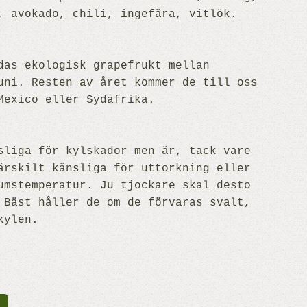
, avokado, chili, ingefära, vitlök.
das ekologisk grapefrukt mellan
uni. Resten av året kommer de till oss
Mexico eller Sydafrika.
sliga för kylskador men är, tack vare
ärskilt känsliga för uttorkning eller
umstemperatur. Ju tjockare skal desto
 Bäst håller de om de förvaras svalt,
kylen.