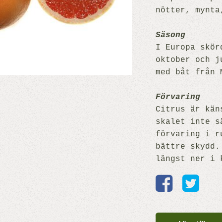
nötter, mynta
Säsong
I Europa skör
oktober och j
med båt från 
Förvaring
Citrus är kän
skalet inte s
förvaring i r
bättre skydd.
längst ner i 