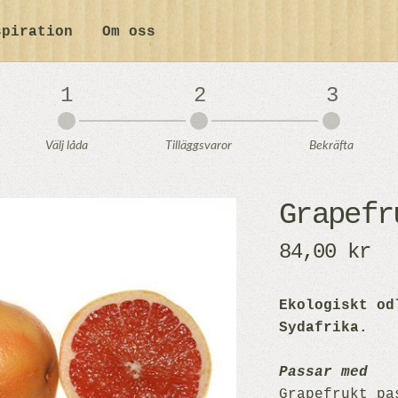
spiration
Om oss
1
2
3
Välj låda
Tilläggsvaror
Bekräfta
Grapefr
84,00 kr
Ekologiskt od
Sydafrika.
Passar med
Grapefrukt pa