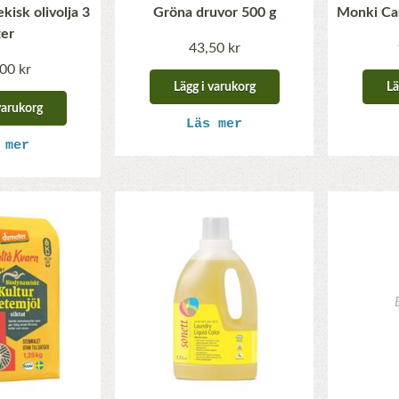
kisk olivolja 3
Gröna druvor 500 g
Monki Ca
ter
43,50 kr
00 kr
Lägg i varukorg
Lä
varukorg
Läs mer
 mer