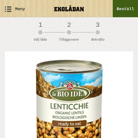
Meny
Beställ
1
2
3
Välj låda
Tilläggsvaror
Bekräfta