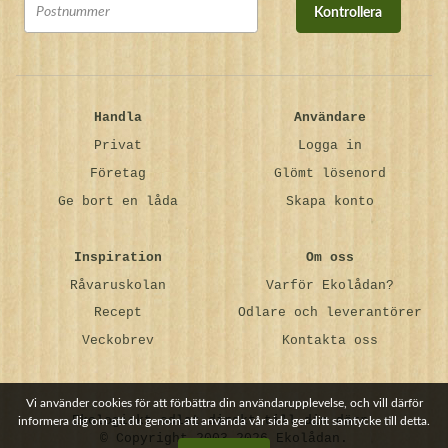
Kontrollera
Handla
Användare
Privat
Logga in
Företag
Glömt lösenord
Ge bort en låda
Skapa konto
Inspiration
Om oss
Råvaruskolan
Varför Ekolådan?
Recept
Odlare och leverantörer
Veckobrev
Kontakta oss
Vi använder cookies för att förbättra din användarupplevelse, och vill därför
Ekologiskt odlat direkt till din dörr.
informera dig om att du genom att använda vår sida ger ditt samtycke till detta.
© Copyright 2003-2026 Ekolådan.