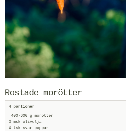
Rostade morötter
4 portioner
400-600 g morötter
3 msk olivolja
¼ tsk svartpeppar