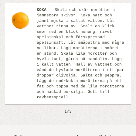
KOKA
Skala och skär morötter i
jämnstora skivor. Koka nätt och
jämnt mjuka i saltat vatten. Låt
vattnet rinna av. Smält en klick
smör med en klick honung, rivet
apelsinskal och färskpressad
apelsinsaft. Låt småputtra med några
nejlikor. Lägg morötterna i smöret
en stund. Skala lila morötter och
Previous
Next
hyvla tunt, gärna på mandolin. Lägg
i kallt vatten. Häll av vattnet och
vänd de hyvlade morötterna i ett par
droppar olivolja. Salta och peppra.
Lägg de smörkokta morötterna på ett
fat och toppa med de lila morötterna
och hackad persilja. Gott till
revbensspjäll.
1/3