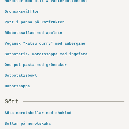
Morötter med dill & Västerbottensost
Grönsaksvåfflor
Pytt i panna på rotfrukter
Rödbetssallad med apelsin
Vegansk “katsu curry” med aubergine
Sötpotatis- morotssoppa med ingefära
One pot pasta med grönsaker
Sötpotatisbowl
Morotssoppa
Sött
Söta morotsbollar med choklad
Bollar på morotskaka