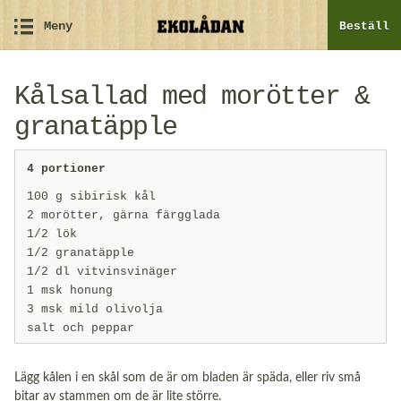
Meny
Beställ
Kålsallad med morötter &
granatäpple
4 portioner
100 g sibirisk kål
2 morötter, gärna färgglada
1/2 lök
1/2 granatäpple
1/2 dl vitvinsvinäger
1 msk honung
3 msk mild olivolja
salt och peppar
Lägg kålen i en skål som de är om bladen är späda, eller riv små
bitar av stammen om de är lite större.