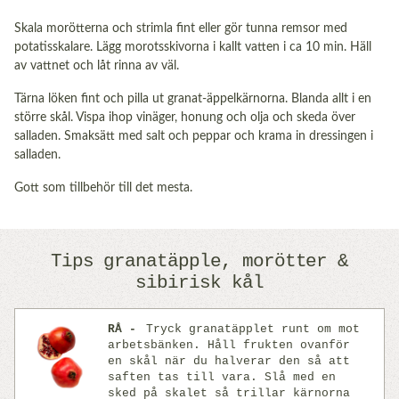
Skala morötterna och strimla fint eller gör tunna remsor med
potatisskalare. Lägg morotsskivorna i kallt vatten i ca 10 min. Häll
av vattnet och låt rinna av väl.
Tärna löken fint och pilla ut granat-äppelkärnorna. Blanda allt i en
större skål. Vispa ihop vinäger, honung och olja och skeda över
salladen. Smaksätt med salt och peppar och krama in dressingen i
salladen.
Gott som tillbehör till det mesta.
Tips granatäpple, morötter &
sibirisk kål
RÅ
Tryck granatäpplet runt om mot
arbetsbänken. Håll frukten ovanför
en skål när du halverar den så att
saften tas till vara. Slå med en
Previous
Next
sked på skalet så trillar kärnorna