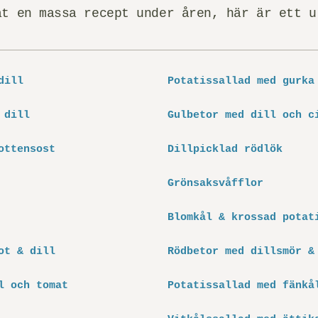
at en massa recept under åren, här är ett u
dill
Potatissallad med gurka
 dill
Gulbetor med dill och c
ottensost
Dillpicklad rödlök
Grönsaksvåfflor
Blomkål & krossad potat
ot & dill
Rödbetor med dillsmör &
l och tomat
Potatissallad med fänkå