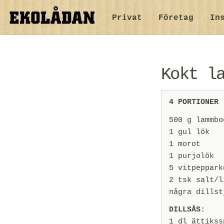
Privat
Företag
In
Kokt l
4 PORTIONER
500 g lammbo
1 gul lök
1 morot
1 purjolök
5 vitpeppark
2 tsk salt/l
några dillst
DILLSÅS:
1 dl ättikss