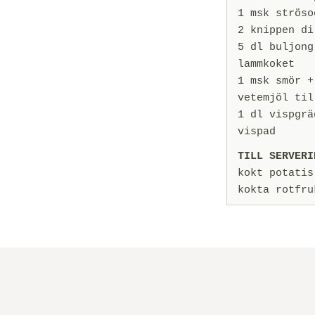
1 msk ströso
2 knippen di
5 dl buljong
lammkoket
1 msk smör +
vetemjöl til
1 dl vispgrä
vispad
TILL SERVERI
kokt potatis
kokta rotfru