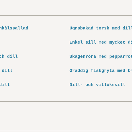
nkålssallad
Ugnsbakad torsk med dil
Enkel sill med mycket d
ch dill
Skagenröra med pepparro
 dill
Gräddig fiskgryta med b
dill
Dill- och vitlökssill