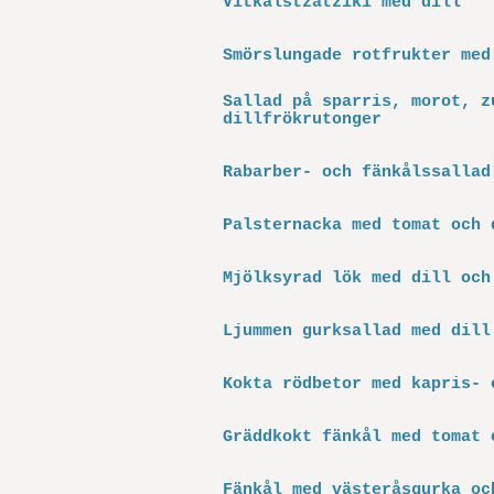
Vitkålstzatziki med dill
Smörslungade rotfrukter med
Sallad på sparris, morot, z
dillfrökrutonger
Rabarber- och fänkålssallad
Palsternacka med tomat och 
Mjölksyrad lök med dill och
Ljummen gurksallad med dill
Kokta rödbetor med kapris- 
Gräddkokt fänkål med tomat 
Fänkål med västeråsgurka oc