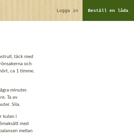
Logga in
Beställ
en låda
astrull, täck med
grönsakerna och
mört, ca 1 timme.
några minuter.
re. Ta av
uter. Sila.
r kulan i
. Smaksätt med
s balansen mellan