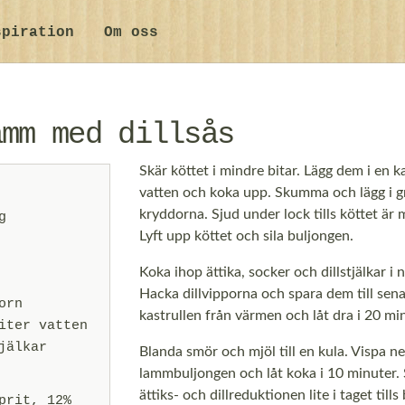
spiration
Om oss
amm med dillsås
Skär köttet i mindre bitar. Lägg dem i en k
vatten och koka upp. Skumma och lägg i 
kryddorna. Sjud under lock tills köttet är 
g
Lyft upp köttet och sila buljongen.
Koka ihop ättika, socker och dillstjälkar i 
Hacka dillvipporna och spara dem till sena
orn
kastrullen från värmen och låt dra i 20 min
iter vatten
jälkar
Blanda smör och mjöl till en kula. Vispa ne
lammbuljongen och låt koka i 10 minuter
ättiks- och dillreduktionen lite i taget till
prit, 12%