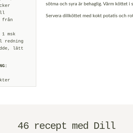
sötma och syra är behaglig. Värm köttet i 
cker
ll
Servera dillköttet med kokt potatis och rot
 från
 1 msk
l redning
dde, lätt
NG:
kter
46 recept med Dill