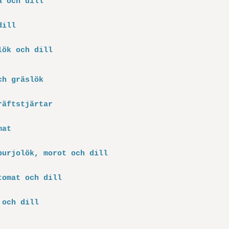
a och dill
dill
lök och dill
ch gräslök
räftstjärtar
mat
purjolök, morot och dill
tomat och dill
 och dill