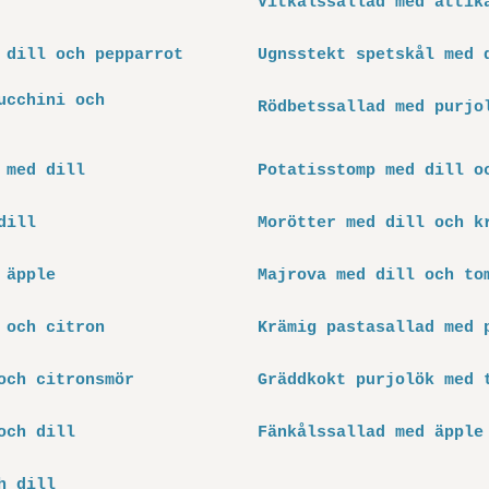
Vitkålssallad med ättik
 dill och pepparrot
Ugnsstekt spetskål med 
ucchini och
Rödbetssallad med purjo
 med dill
Potatisstomp med dill o
dill
Morötter med dill och k
 äpple
Majrova med dill och to
 och citron
Krämig pastasallad med 
och citronsmör
Gräddkokt purjolök med 
och dill
Fänkålssallad med äpple
h dill