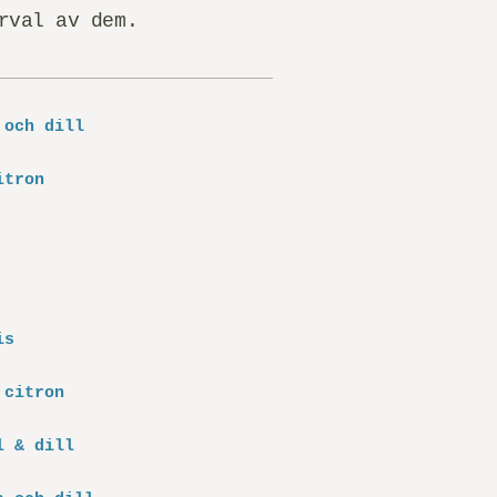
rval av dem.
 och dill
itron
is
 citron
l & dill