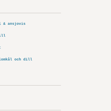
l & ansjovis
ill
t
lomkål och dill