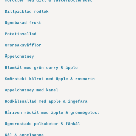
Morötter med dill & Västerbottensost
Dillpicklad rödlök
Ugnsbakad frukt
Potatissallad
Grönsaksvåfflor
Äppelchutney
Blomkål med grön curry & äpple
Smörstekt kålrot med äpple & rosmarin
Äppelchutney med kanel
Rödkålssallad med äpple & ingefära
Råriven rödkål med äpple & grönmögelost
Ugnsrostade polkabetor & fänkål
Kål & äppelpanna