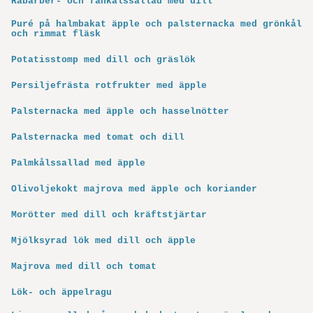
Rabarber- och fänkålssallad med dill
Puré på halmbakat äpple och palsternacka med grönkål
och rimmat fläsk
Potatisstomp med dill och gräslök
Persiljefrästa rotfrukter med äpple
Palsternacka med äpple och hasselnötter
Palsternacka med tomat och dill
Palmkålssallad med äpple
Olivoljekokt majrova med äpple och koriander
Morötter med dill och kräftstjärtar
Mjölksyrad lök med dill och äpple
Majrova med dill och tomat
Lök- och äppelragu