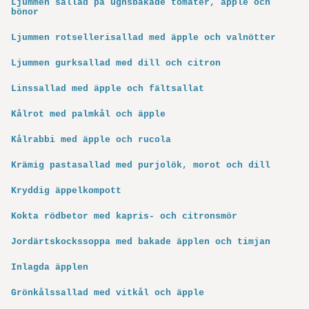
Ljummen sallad på ugnsbakade tomater, äpple och
bönor
Ljummen rotsellerisallad med äpple och valnötter
Ljummen gurksallad med dill och citron
Linssallad med äpple och fältsallat
Kålrot med palmkål och äpple
Kålrabbi med äpple och rucola
Krämig pastasallad med purjolök, morot och dill
Kryddig äppelkompott
Kokta rödbetor med kapris- och citronsmör
Jordärtskockssoppa med bakade äpplen och timjan
Inlagda äpplen
Grönkålssallad med vitkål och äpple