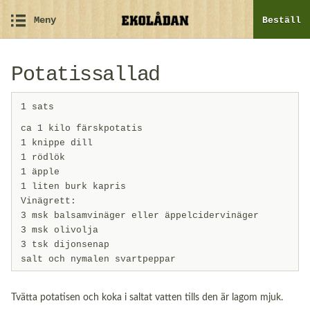
Meny
Beställ
Potatissallad
1 sats
ca 1 kilo färskpotatis
1 knippe dill
1 rödlök
1 äpple
1 liten burk kapris
Vinägrett:
3 msk balsamvinäger eller äppelcidervinäger
3 msk olivolja
3 tsk dijonsenap
salt och nymalen svartpeppar
Tvätta potatisen och koka i saltat vatten tills den är lagom mjuk.