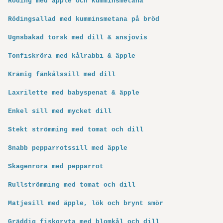
Röding med äpple och kumminsmetana
Röding­sallad med kumminsmetana på bröd
Ugnsbakad torsk med dill & ansjovis
Tonfiskröra med kålrabbi & äpple
Krämig fänkålssill med dill
Laxrilette med babyspenat & äpple
Enkel sill med mycket dill
Stekt strömming med tomat och dill
Snabb pepparrotssill med äpple
Skagenröra med pepparrot
Rullströmming med tomat och dill
Matjesill med äpple, lök och brynt smör
Gräddig fiskgryta med blomkål och dill