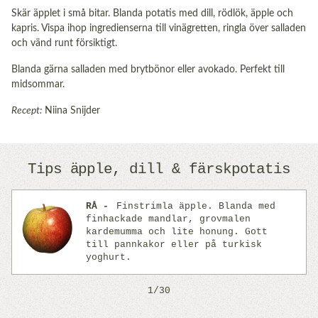
Skär äpplet i små bitar. Blanda potatis med dill, rödlök, äpple och
kapris. Vispa ihop ingredienserna till vinägretten, ringla över salladen
och vänd runt försiktigt.
Blanda gärna salladen med brytbönor eller avokado. Perfekt till
midsommar.
Recept:
Niina Snijder
Tips äpple, dill & färskpotatis
RÅ
Finstrimla äpple. Blanda med
finhackade mandlar, grovmalen
kardemumma och lite honung. Gott
Previous
Next
till pannkakor eller på turkisk
yoghurt.
1/30