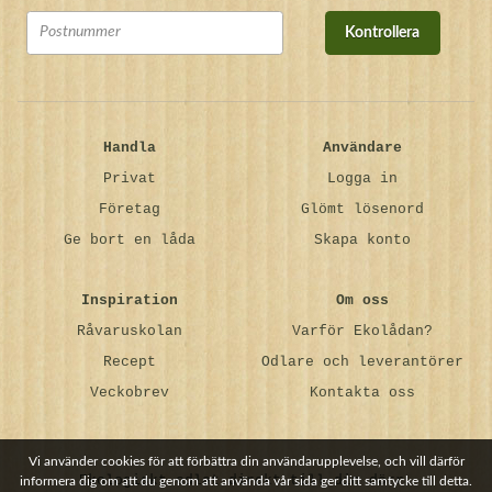
Kontrollera
Handla
Användare
Privat
Logga in
Företag
Glömt lösenord
Ge bort en låda
Skapa konto
Inspiration
Om oss
Råvaruskolan
Varför Ekolådan?
Recept
Odlare och leverantörer
Veckobrev
Kontakta oss
Vi använder cookies för att förbättra din användarupplevelse, och vill därför
Ekologiskt odlat direkt till din dörr.
informera dig om att du genom att använda vår sida ger ditt samtycke till detta.