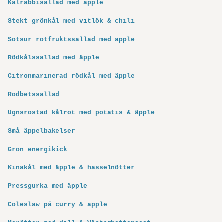
Kålrabbisallad med äpple
Stekt grönkål med vitlök & chili
Sötsur rotfruktssallad med äpple
Rödkålssallad med äpple
Citronmarinerad rödkål med äpple
Rödbetssallad
Ugnsrostad kålrot med potatis & äpple
Små äppelbakelser
Grön energikick
Kinakål med äpple & hasselnötter
Pressgurka med äpple
Coleslaw på curry & äpple