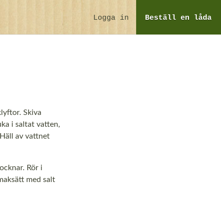
Logga in
Beställ
en låda
lyftor. Skiva
a i saltat vatten,
Häll av vattnet
ocknar. Rör i
maksätt med salt