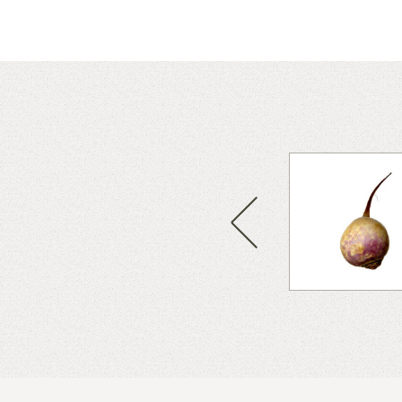
rubba majrova väl. Skär i tunna
h jämnt mjuk i saltat vatten.
 av väl. Smält en rejäl klick
Previous
ch lägg i klyftorna. Låt smöret
i citronskal och pressa i
 nypa socker och låt majrovorna
 med salt och peppar. Strö i
l exempelvis nystekt abborre.