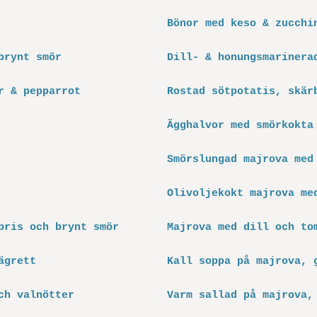
Bönor med keso & zucchi
brynt smör
Dill- & honungsmarinera
r & pepparrot
Rostad sötpotatis, skär
Ägghalvor med smörkokta
Smörslungad majrova med
Olivoljekokt majrova me
pris och brynt smör
Majrova med dill och to
ägrett
Kall soppa på majrova, 
ch valnötter
Varm sallad på majrova,