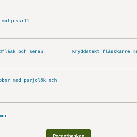
 matjessill
dfläsk och senap
Kryddstekt fläskkarré m
ubbor med purjolök och
mör
Receptbanken