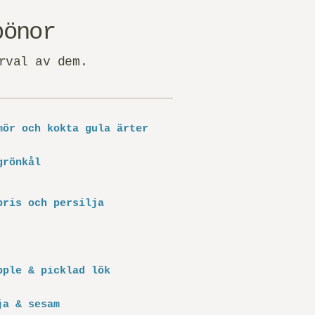
bönor
rval av dem.
mör och kokta gula ärter
grönkål
pris och persilja
pple & picklad lök
ja & sesam