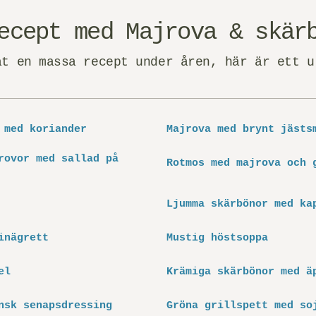
ecept med Majrova & skär
at en massa recept under åren, här är ett u
 med koriander
Majrova med brynt jäst­s
rovor med sallad på
Rotmos med majrova och 
Ljumma skärbönor med ka
inägrett
Mustig höstsoppa
el
Krämiga skärbönor med ä
nsk senapsdressing
Gröna grillspett med so