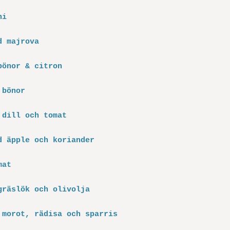
ni
d majrova
bönor & citron
 bönor
 dill och tomat
d äpple och koriander
mat
gräslök och olivolja
 morot, rädisa och sparris