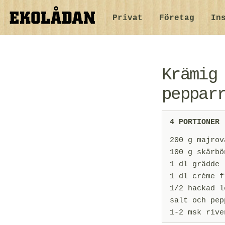
Privat
Företag
In
Krämig
peppar
4 PORTIONER
200 g majrov
100 g skärbö
1 dl grädde
1 dl crème f
1/2 hackad l
salt och pep
1-2 msk rive