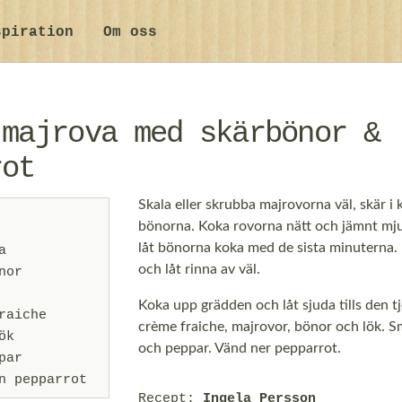
spiration
Om oss
 majrova med skärbönor &
rot
Skala eller skrubba majrovorna väl, skär i k
bönorna. Koka rovorna nätt och jämnt mjuk
låt bönorna koka med de sista minuterna. 
a
och låt rinna av väl.
nor
Koka upp grädden och låt sjuda tills den tj
raiche
crème fraiche, majrovor, bönor och lök. S
ök
och peppar. Vänd ner pepparrot.
par
n pepparrot
Recept:
Ingela Persson