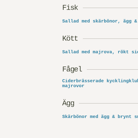
Fisk
Sallad med skärbönor, ägg &
Kött
Sallad med majrova, rökt si
Fågel
Ciderbrässerade kyckling­kl
majrovor
Ägg
Skärbönor med ägg & brynt s