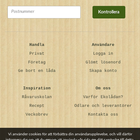
Kontrollera
Handla
Användare
Privat
Logga in
Företag
Glömt lösenord
Ge bort en låda
Skapa konto
Inspiration
Om oss
Råvaruskolan
Varför Ekolådan?
Recept
Odlare och leverantörer
Veckobrev
Kontakta oss
Vi använder cookies för att förbättra din användarupplevelse, och vill därför
Ekologiskt odlat direkt till din dörr.
informera dig om att du genom att använda vår sida ger ditt samtycke till detta.