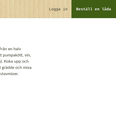
Logga in
Beställ
en låda
(från en halv
ätt pumpakött, vin,
in). Koka upp och
l i grädde och mixa
 stavmixer.