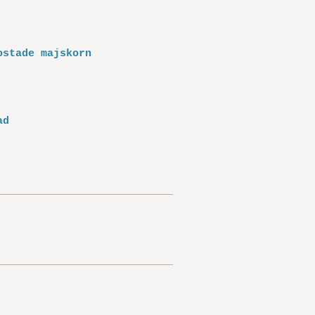
ostade majskorn
ad