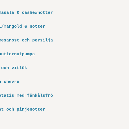
masala & cashewnötter
l/mangold & nötter
mesanost och persilja
butternutpumpa
 och vitlök
h chèvre
otatis med fänkålsfrö
at och pinjenötter