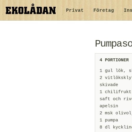
Privat
Företag
In
Pumpas
4 PORTIONER
1 gul lök, s
2 vitlökskly
skivade
1 chilifrukt
saft och riv
apelsin
2 msk olivol
1 pumpa
8 dl kycklin