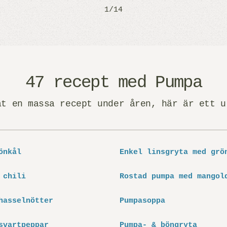
1/14
47 recept med Pumpa
at en massa recept under åren, här är ett u
önkål
Enkel linsgryta med grö
 chili
Rostad pumpa med mangol
hasselnötter
Pumpasoppa
svartpeppar
Pumpa- & böngryta