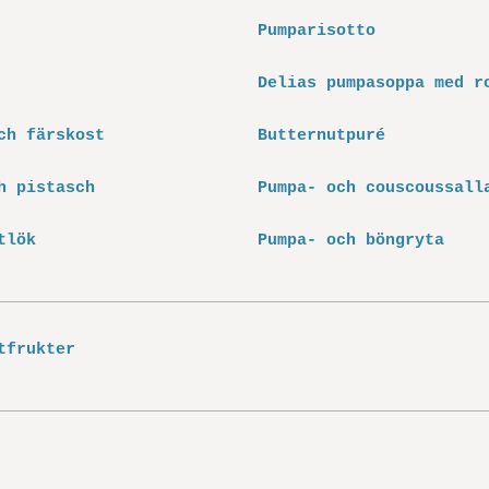
Pumparisotto
Delias pumpasoppa med r
ch färskost
Butternutpuré
h pistasch
Pumpa- och couscoussall
tlök
Pumpa- och böngryta
tfrukter