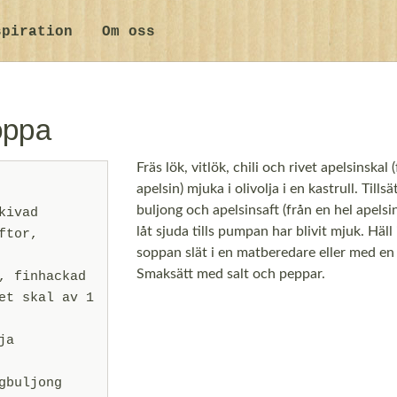
spiration
Om oss
oppa
Fräs lök, vitlök, chili och rivet apelsinskal 
apelsin) mjuka i olivolja i en kastrull. Tills
buljong och apelsinsaft (från en hel apels
kivad
låt sjuda tills pumpan har blivit mjuk. Häl
ftor,
soppan slät i en matberedare eller med en
Smaksätt med salt och peppar.
, finhackad
et skal av 1
ja
gbuljong