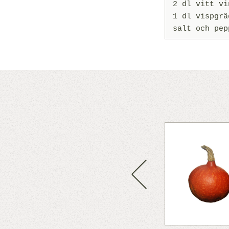
2 dl vitt vi
1 dl vispgrä
salt och pep
kaka, går det bra att byta ut
istället. Riv bara fint och
 Kakan blir minst lika saftig.
Previous