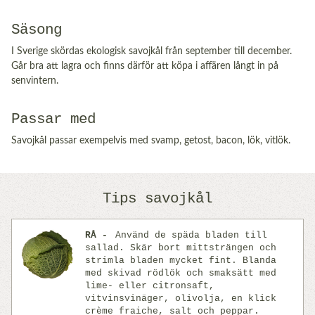
Säsong
I Sverige skördas ekologisk savojkål från september till december.
Går bra att lagra och finns därför att köpa i affären långt in på
senvintern.
Passar med
Savojkål passar exempelvis med svamp, getost, bacon, lök, vitlök.
Tips savojkål
RÅ
Använd de späda bladen till
sallad. Skär bort mittsträngen och
strimla bladen mycket fint. Blanda
med skivad rödlök och smaksätt med
lime- eller citronsaft,
vitvinsvinäger, olivolja, en klick
Previous
Next
crème fraiche, salt och peppar.