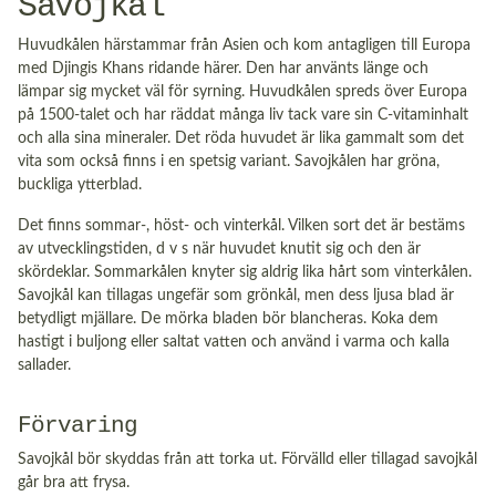
Savojkål
Huvudkålen härstammar från Asien och kom antagligen till Europa
med Djingis Khans ridande härer. Den har använts länge och
lämpar sig mycket väl för syrning. Huvudkålen spreds över Europa
på 1500-talet och har räddat många liv tack vare sin C-vitaminhalt
och alla sina mineraler. Det röda huvudet är lika gammalt som det
vita som också finns i en spetsig variant. Savojkålen har gröna,
buckliga ytterblad.
Det finns sommar-, höst- och vinterkål. Vilken sort det är bestäms
av utvecklingstiden, d v s när huvudet knutit sig och den är
skördeklar. Sommarkålen knyter sig aldrig lika hårt som vinterkålen.
Savojkål kan tillagas ungefär som grönkål, men dess ljusa blad är
betydligt mjällare. De mörka bladen bör blancheras. Koka dem
hastigt i buljong eller saltat vatten och använd i varma och kalla
sallader.
Förvaring
Savojkål bör skyddas från att torka ut. Förvälld eller tillagad savojkål
går bra att frysa.