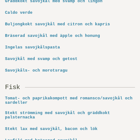
Gräddkokt savojkål med svamp och lingon
Caldo verde
Buljongkokt savojkål med citron och kapris
Bräserad savojkål med äpple och honung
Ingelas savojkålspasta
Savojkål med svamp och getost
Savojkåls- och morotsragu
Fisk
Tomat- och paprikakompott med romansco/savojkål och
sardeller
Stekt strömming med savojkål och gräddkokt
palsternacka
Stekt lax med savojkål, bacon och lök