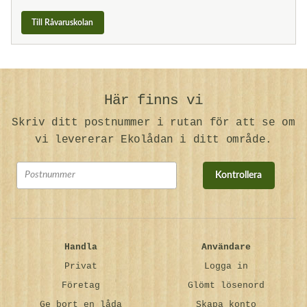
Till Råvaruskolan
Här finns vi
Skriv ditt postnummer i rutan för att se om
vi levererar Ekolådan i ditt område.
Kontrollera
Handla
Användare
Privat
Logga in
Företag
Glömt lösenord
Ge bort en låda
Skapa konto