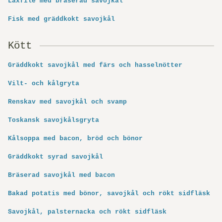
Laxfilé med bräserad savojkål
Fisk med gräddkokt savojkål
Kött
Gräddkokt savojkål med färs och hasselnötter
Vilt- och kålgryta
Renskav med savojkål och svamp
Toskansk savojkålsgryta
Kålsoppa med bacon, bröd och bönor
Gräddkokt syrad savojkål
Bräserad savojkål med bacon
Bakad potatis med bönor, savojkål och rökt sidfläsk
Savojkål, palsternacka och rökt sidfläsk