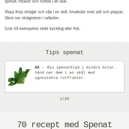
spenat, fetaost och rödlök i en skål.
Vispa ihop vinäger och olja i en skål. Smaksätt med salt och peppar.
Vänd ner vinägretten i salladen.
Gott till exempelvis stekt kyckling eller fisk.
Tips spenat
RÅ
Riv spenatblad i mindre bitar.
Vänd ner dem i en skål med
ugnsstekta rotfrukter.
Previous
Next
1/20
70 recept med Spenat