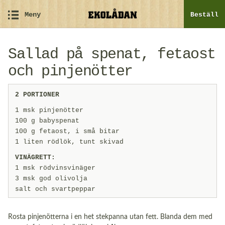
Meny
Beställ
Sallad på spenat, fetaost
och pinjenötter
2 PORTIONER
1 msk pinjenötter
100 g babyspenat
100 g fetaost, i små bitar
1 liten rödlök, tunt skivad
VINÄGRETT:
1 msk rödvinsvinäger
3 msk god olivolja
salt och svartpeppar
Rosta pinjenötterna i en het stek­panna utan fett. Blanda dem med