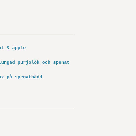
at & äpple
lungad purjolök och spenat
ax på spenatbädd