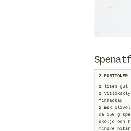
Spenat
2 PORTIONER
1 liten gul 
1 vitlökskly
finhackad
2 msk olivol
ca 150 g spe
sköljd och r
mindre bitar