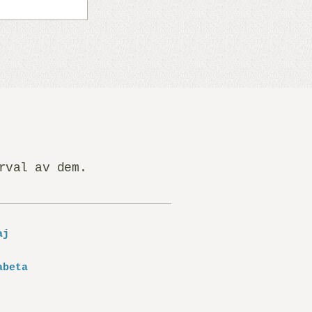
rval av dem.
aj
abeta