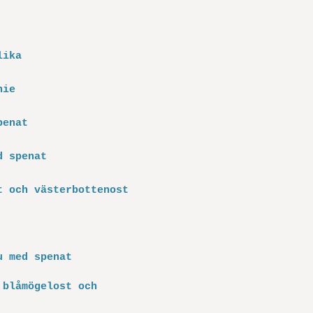
lika
hie
penat
d spenat
 och väster­bottenost
u med spenat
 blåmögelost och