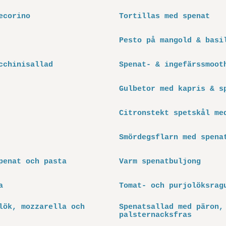
ecorino
Tortillas med spenat
Pesto på mangold & basi
cchinisallad
Spenat- & ingefärssmoot
Gulbetor med kapris & s
Citronstekt spetskål me
Smördegsflarn med spenat
penat och pasta
Varm spenatbuljong
a
Tomat- och purjolöksrag
lök, mozzarella och
Spenatsallad med päron,
palsternacksfras