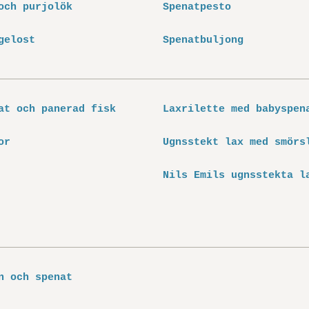
och purjolök
Spenatpesto
gelost
Spenatbuljong
at och panerad fisk
Laxrilette med babyspen
or
Ugnsstekt lax med smörs
Nils Emils ugnsstekta l
n och spenat