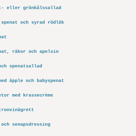
t- eller grönkålssallad
 spenat och syrad rödlök
nat
nat, räkor och apelsin
och spenatsallad
med äpple och babyspenat
etor med krassecrème
tronvinägrett
 och senapsdressing