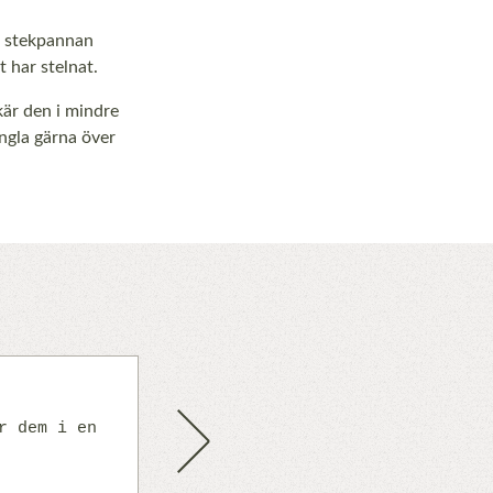
n stekpannan
t har stelnat.
kär den i mindre
ingla gärna över
KOKA
Smaksätt 
r dem i en
lite i taget ef
Next
med lite riven 
smör och parmes