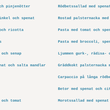
ch pinjenötter
Rödbetssallad med spena
inkel och spenat
Rostad palsternacka med
och ricotta
Pasta med tomat och spe
s
Pasta med broccoli, spe
 och senap
Ljummen gurk-, rädisa- 
nat och salta mandlar
Gräddkokt palsternacka 
Carpaccio på långa rödb
Betor med spenat och ci
 och tomat
Morotssallad med spenat