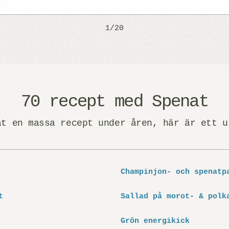
1/20
70 recept med Spenat
at en massa recept under åren, här är ett u
Champinjon- och spenatp
t
Sallad på morot- & polk
Grön energikick