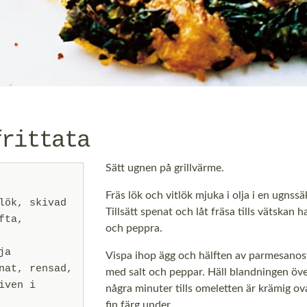
frittata
Sätt ugnen på grillvärme.
Fräs lök och vitlök mjuka i olja i en ugnss
lök, skivad
Tillsätt spenat och låt fräsa tills vätskan h
fta,
och peppra.
ja
Vispa ihop ägg och hälften av parmesanos
nat, rensad,
med salt och peppar. Häll blandningen öve
iven i
några minuter tills omeletten är krämig ov
fin färg under.