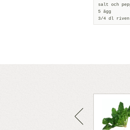
salt och pep
5 ägg
3/4 dl riven
t på ett fat, dela löskokta ägg
ten. Bryn en rejäl klick smör
g och spenat. Vänd runt. Salta
Previous
 brödkrutonger. Servera genast
eller matjessill.