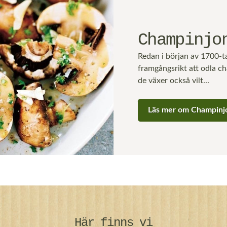
Champinjo
Redan i början av 1700-t
framgångsrikt att odla c
de växer också vilt...
Läs mer om Champinj
Här finns vi