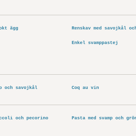
okt ägg
Renskav med savojkål oc
Enkel svamppastej
p och savojkål
Coq au vin
ccoli och pecorino
Pasta med svamp och grö