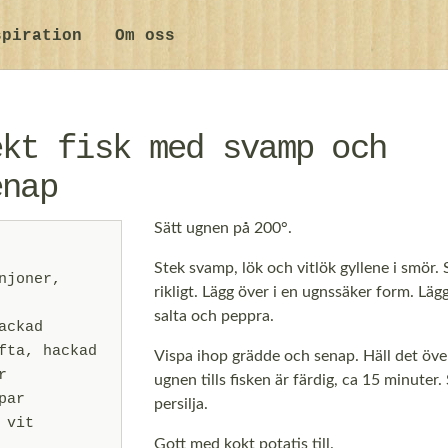
spiration
Om oss
ekt fisk med svamp och
enap
Sätt ugnen på 200°.
Stek svamp, lök och vitlök gyllene i smör.
njoner,
rikligt. Lägg över i en ugnssäker form. Lägg
salta och peppra.
ackad
fta, hackad
Vispa ihop grädde och senap. Häll det över
r
ugnen tills fisken är färdig, ca 15 minuter.
par
persilja.
 vit
Gott med kokt potatis till.