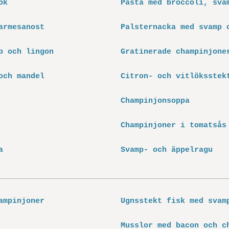
ök
Pasta med broccoli, sva
armesanost
Palsternacka med svamp 
p och lingon
Gratinerade champinjone
och mandel
Citron- och vitlöksstek
Champinjonsoppa
Champinjoner i tomatsås
a
Svamp- och äppelragu
ampinjoner
Ugnsstekt fisk med svam
Musslor med bacon och c