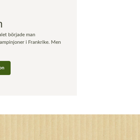
n
alet började man
hampinjoner i Frankrike. Men
on