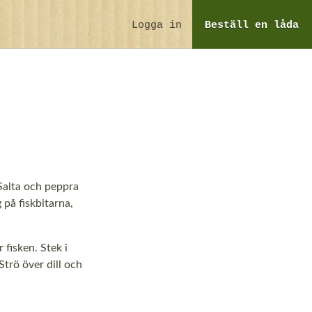
Logga in
Beställ
en låda
 Salta och peppra
 på fiskbitarna,
 fisken. Stek i
 Strö över dill och