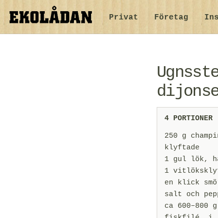
Privat
Företag
In
Ugnsst
dijons
4 PORTIONER
250 g champi
klyftade
1 gul lök, h
1 vitlökskly
en klick smö
salt och pep
ca 600–800 g
fiskfilé, i