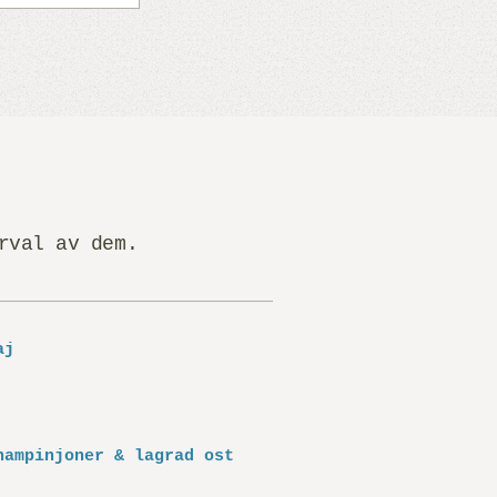
rval av dem.
aj
hampinjoner & lagrad ost