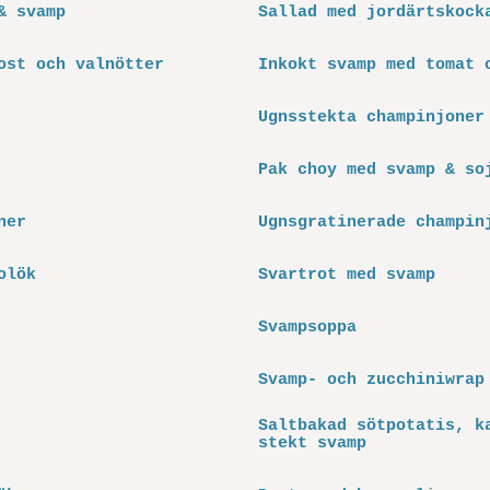
& svamp
Sallad med jordärtskock
ost och valnötter
Inkokt svamp med tomat 
Ugnsstekta champinjoner
Pak choy med svamp & so
ner
Ugnsgratinerade champin
olök
Svartrot med svamp
Svampsoppa
Svamp- och zucchiniwrap
Saltbakad sötpotatis, k
stekt svamp