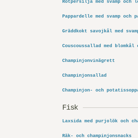
Rotpersilja med svamp och l
Pappardelle med svamp och p
Gräddkokt savojkål med svam
Couscoussallad med blomkål 
Champinjonvinägrett
Champinjonsallad
Champinjon- och potatissopp
Fisk
Laxsida med purjolök och ch
Räk- och champinjonsnacks