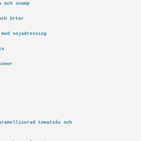
a och svamp
och örter
 med sojadressing
ja
joner
aramelliserad tomatsås och