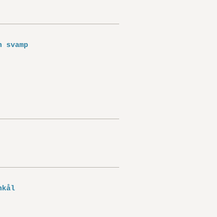
h svamp
nkål