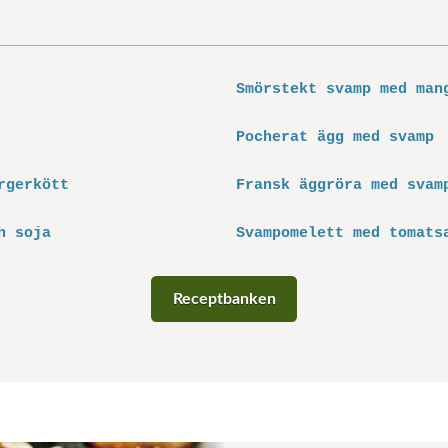
Smörstekt svamp med man
Pocherat ägg med svamp
rgerkött
Fransk äggröra med svam
h soja
Svampomelett med tomats
Receptbanken