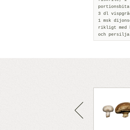
portionsbita
3 dl vispgrä
1 msk dijons
rikligt med 
och persilja
ampen i mindre bitar. Stek
 med smör. Vänd eventuellt ner
 och stek med någon minut på
Previous
pra. Tillsätt lite fint rivet
itron och rikligt med persilja.
panerad fisk.