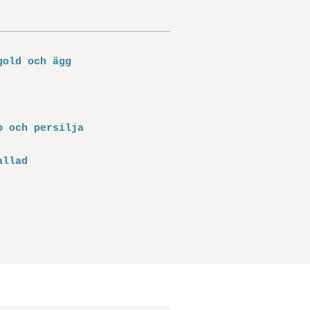
gold och ägg
p och persilja
allad