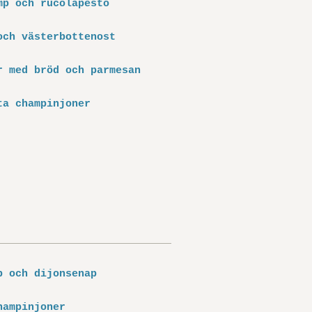
mp och rucolapesto
och västerbottenost
r med bröd och parmesan
ta champinjoner
p och dijonsenap
hampinjoner