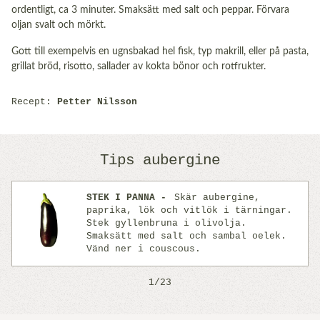
ordentligt, ca 3 minuter. Smaksätt med salt och peppar. Förvara
oljan svalt och mörkt.
Gott till exempelvis en ugnsbakad hel fisk, typ makrill, eller på pasta,
grillat bröd, risotto, sallader av kokta bönor och rotfrukter.
Recept:
Petter Nilsson
Tips aubergine
STEK I PANNA
Skär aubergine,
paprika, lök och vitlök i tärningar.
Stek gyllenbruna i olivolja.
Previous
Next
Smaksätt med salt och sambal oelek.
Vänd ner i couscous.
1/23