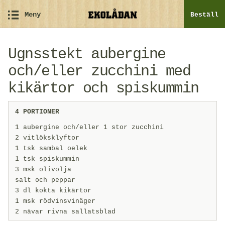
Meny
Beställ
Ugnsstekt aubergine
och/eller zucchini med
kikärtor och spiskummin
4 PORTIONER
1 aubergine och/eller 1 stor zucchini
2 vitlöksklyftor
1 tsk sambal oelek
1 tsk spiskummin
3 msk olivolja
salt och peppar
3 dl kokta kikärtor
1 msk rödvinsvinäger
2 nävar rivna sallatsblad