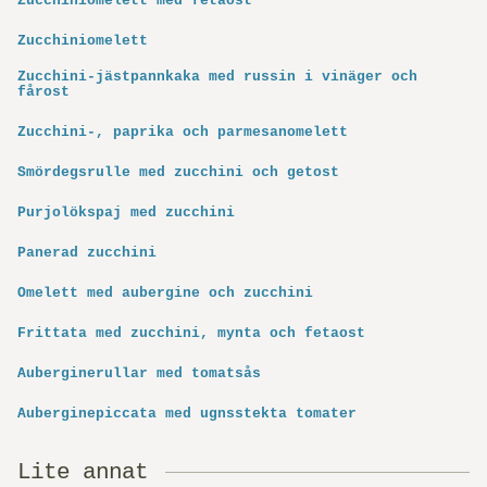
Zucchiniomelett med fetaost
Zucchiniomelett
Zucchini-jästpannkaka med russin i vinäger och
fårost
Zucchini-, paprika och parmesanomelett
Smördegsrulle med zucchini och getost
Purjolökspaj med zucchini
Panerad zucchini
Omelett med aubergine och zucchini
Frittata med zucchini, mynta och fetaost
Auberginerullar med tomatsås
Auberginepiccata med ugnsstekta tomater
Lite annat