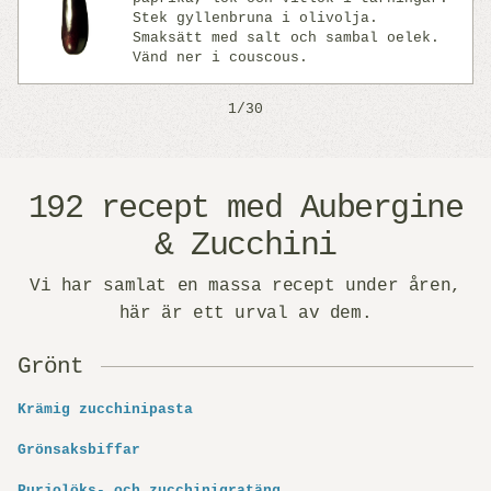
Stek gyllenbruna i olivolja.
Previous
Next
Smaksätt med salt och sambal oelek.
Vänd ner i couscous.
1/30
192 recept med Aubergine
& Zucchini
Vi har samlat en massa recept under åren,
här är ett urval av dem.
Grönt
Krämig zucchinipasta
Grönsaksbiffar
Purjolöks- och zucchinigratäng