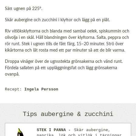
Sätt ugnen på 225°.
Skär aubergine och zucchini i klyftor och lägg på en plåt.
Riv vitlöksklyftorna och blanda med sambal oelek, spiskummin och
olivolja i en skål. Häll blandningen över klyftorna. Salta, peppra och
rör runt. Stek i ugnen tills de fått färg, 15–20 minuter. Strö över
kikärtorna och låt rosta med ett par minuter så att de blir varma.
Droppa vinäger över de ugnsstekta grönsakerna och vänd runt.
Fördela sallaten på ett uppläggningsfat och lägg grönsakerna
ovanpå.
Recept:
Ingela Persson
Tips aubergine & zucchini
STEK I PANNA
Skär aubergine,
paprika, lök och vitlök i tärningar.