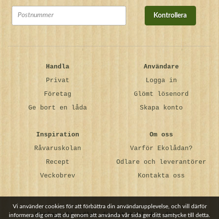
Kontrollera
Handla
Användare
Privat
Logga in
Företag
Glömt lösenord
Ge bort en låda
Skapa konto
Inspiration
Om oss
Råvaruskolan
Varför Ekolådan?
Recept
Odlare och leverantörer
Veckobrev
Kontakta oss
Vi använder cookies för att förbättra din användarupplevelse, och vill därför
Ekologiskt odlat direkt till din dörr.
informera dig om att du genom att använda vår sida ger ditt samtycke till detta.