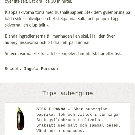
över lite salt. Låt dra i ca 30 minuter.
Klappa skivorna torra med hushållspapper. Stek dem gyllenbruna på
båda sidor i olivolja i en het stekpanna. Salta och peppra. Lägg
skivorna i en djup tallrik.
Blanda ingredienserna till marinaden i en skål. Häll den över
aubergineskivorna och låt dra i ett par timmar.
Servera varma eller kalla till exempelvis lammfärsbiffar eller fisk.
Recept:
Ingela Persson
Tips aubergine
STEK I PANNA
Skär aubergine,
paprika, lök och vitlök i tärningar.
Stek gyllenbruna i olivolja.
Previous
Next
Smaksätt med salt och sambal oelek.
Vänd ner i couscous.