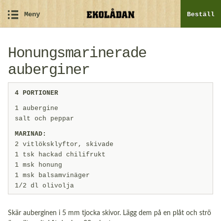
Meny
Beställ
Honungsmarinerade
auberginer
4 PORTIONER
1 aubergine
salt och peppar
MARINAD:
2 vitlöksklyftor, skivade
1 tsk hackad chilifrukt
1 msk honung
1 msk balsamvinäger
1/2 dl olivolja
Skär auberginen i 5 mm tjocka skivor. Lägg dem på en plåt och strö