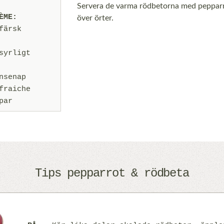
Servera de varma rödbetorna med peppar
ÈME:
över örter.
färsk
syrligt
nsenap
fraiche
par
Tips pepparrot & rödbeta