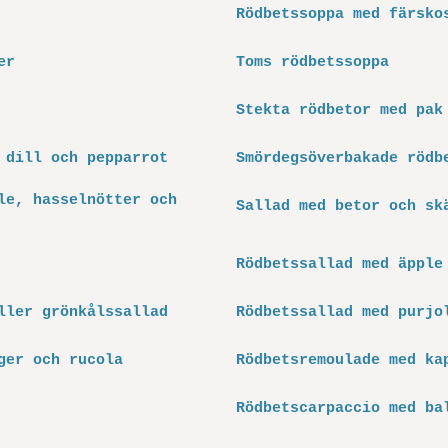
Rödbetssoppa med färsko
er
Toms rödbetssoppa
Stekta rödbetor med pak
 dill och pepparrot
Smördegsöverbakade rödb
le, hasselnötter och
Sallad med betor och sk
Rödbetssallad med äpple
ller grönkålssallad
Rödbetssallad med purjo
ger och rucola
Rödbetsremoulade med ka
Rödbetscarpaccio med ba