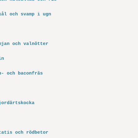
kål och svamp i ugn
mjan och valnötter
in
p- och baconfräs
jordärtskocka
tatis och rödbetor