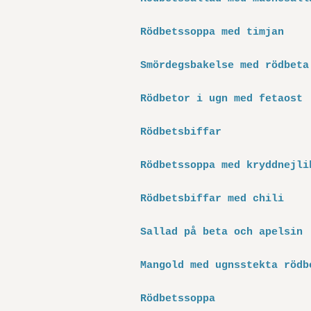
Rödbetssoppa med timjan
Smördegsbakelse med rödbeta
Rödbetor i ugn med fetaost
Rödbetsbiffar
Rödbetssoppa med kryddnejli
Rödbetsbiffar med chili
Sallad på beta och apelsin
Mangold med ugnsstekta rödb
Rödbetssoppa