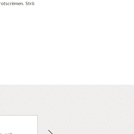
rotscrèmen. Strö
RÅ
Skala och r
en skål. Vispa 