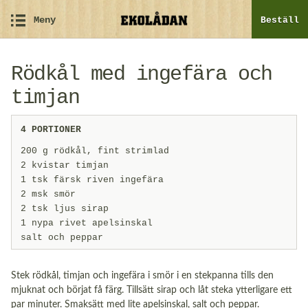
Meny
Beställ
Rödkål med ingefära och
timjan
4 PORTIONER
200 g rödkål, fint strimlad
2 kvistar timjan
1 tsk färsk riven ingefära
2 msk smör
2 tsk ljus sirap
1 nypa rivet apelsinskal
salt och peppar
Stek rödkål, timjan och ingefära i smör i en stekpanna tills den
mjuknat och börjat få färg. Tillsätt sirap och låt steka ytterligare ett
par minuter. Smaksätt med lite apelsinskal, salt och peppar.