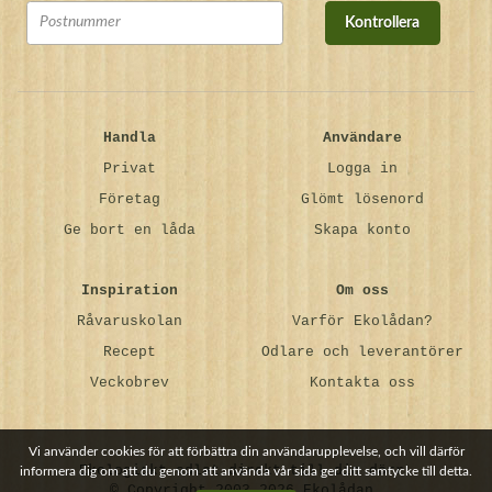
Kontrollera
Handla
Användare
Privat
Logga in
Företag
Glömt lösenord
Ge bort en låda
Skapa konto
Inspiration
Om oss
Råvaruskolan
Varför Ekolådan?
Recept
Odlare och leverantörer
Veckobrev
Kontakta oss
Vi använder cookies för att förbättra din användarupplevelse, och vill därför
Ekologiskt odlat direkt till din dörr.
informera dig om att du genom att använda vår sida ger ditt samtycke till detta.
© Copyright 2003-2026 Ekolådan.