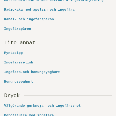
Saffransrulltårta med citron- & ingefärsfyllning
Radiokaka med apelsin och ingefära
Kanel- och ingefärspäron
Ingefärspäron
Lite annat
Myntadipp
Ingefärsrelish
Ingefärs-och honungsyoghurt
Honungsyoghurt
Dryck
Välgörande gurkmeja- och ingefärsshot
Morotsjuice med ingefära