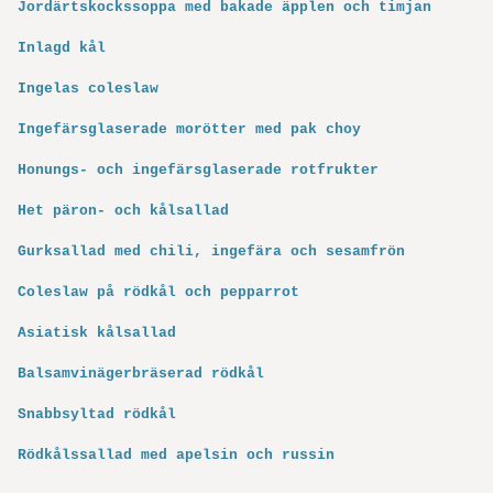
Jordärtskockssoppa med bakade äpplen och timjan
Inlagd kål
Ingelas coleslaw
Ingefärsglaserade morötter med pak choy
Honungs- och ingefärsglaserade rotfrukter
Het päron- och kålsallad
Gurksallad med chili, ingefära och sesamfrön
Coleslaw på rödkål och pepparrot
Asiatisk kålsallad
Balsamvinägerbräserad rödkål
Snabbsyltad rödkål
Rödkålssallad med apelsin och russin