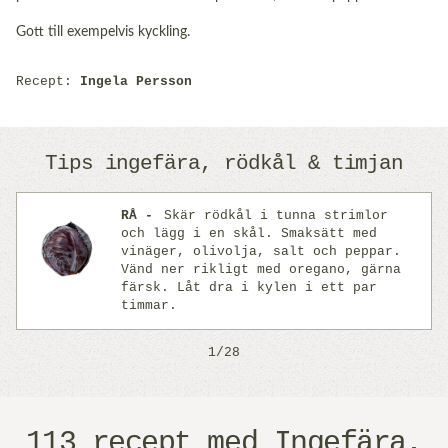
Gott till exempelvis kyckling.
Recept:
Ingela Persson
Tips ingefära, rödkål & timjan
RÅ
Skär rödkål i tunna strimlor
och lägg i en skål. Smaksätt med
vinäger, olivolja, salt och peppar.
Vänd ner rikligt med oregano, gärna
Previous
Next
färsk. Låt dra i kylen i ett par
timmar.
1/28
113 recept med Ingefära,