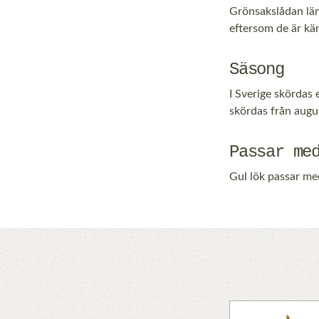
Grönsakslådan läng
eftersom de är käns
Säsong
I Sverige skördas 
skördas från augus
Passar me
Gul lök passar me