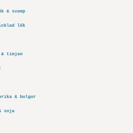
ök & svamp
icklad lök
 & timjan
t
prika & bulgur
& soja