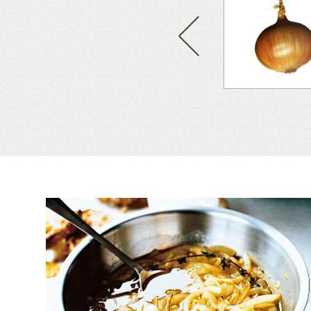
 grövre bitar, skala och klyfta
ar på medelvärme i en stekpanna
ara. Lägg i paprika och lök. Låt
Previous
rnade svarta oliver steka med
 exempelvis fredagstapas,
 med sallad och bröd.