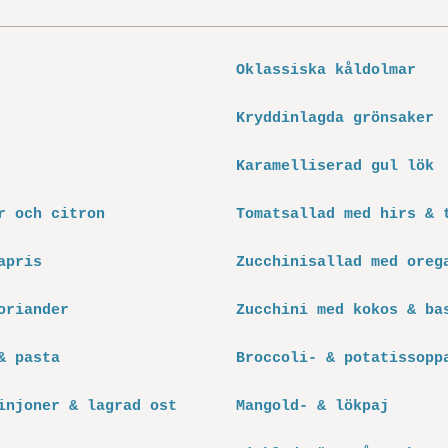
Oklassiska kåldolmar
Kryddinlagda grönsaker
Karamelliserad gul lök
r och citron
Tomatsallad med hirs & 
apris
Zucchinisallad med oreg
oriander
Zucchini med kokos & ba
& pasta
Broccoli- & potatissopp
injoner & lagrad ost
Mangold- & lökpaj