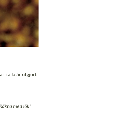
 i alla år utgjort
Räkna med lök”