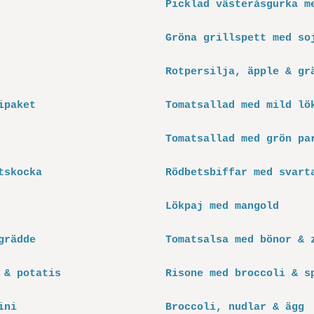
Picklad västeråsgurka m
Gröna grillspett med so
Rotpersilja, äpple & gr
ipaket
Tomatsallad med mild lö
Tomatsallad med grön pa
tskocka
Rödbetsbiffar med svart
Lökpaj med mangold
grädde
Tomatsalsa med bönor & 
 & potatis
Risone med broccoli & s
ini
Broccoli, nudlar & ägg