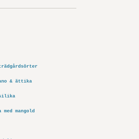
trädgårdsörter
ano & ättika
silika
a med mangold