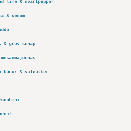
ed lime & svartpeppar
ja & sesam
ädde
k & grov senap
rmesanmajonnäs
a bönor & valnötter
zucchini
penat