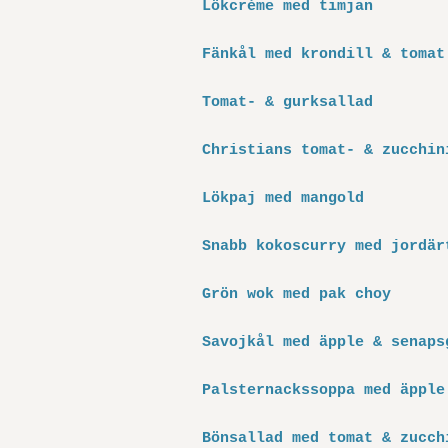
Lökcrème med timjan
Fänkål med krondill & tomat
Tomat- & gurksallad
Christians tomat- & zucchin
Lökpaj med mangold
Snabb kokoscurry med jordär
Grön wok med pak choy
Savojkål med äpple & senaps
Palsternackssoppa med äpple
Bönsallad med tomat & zucch