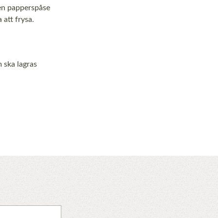
 en papperspåse
 att frysa.
m ska lagras