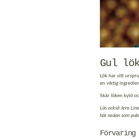
Gul lö
Lök har sitt urspr
en viktig ingredie
Skär löken kyld oc
Läs också Jens Lin
här nedan som pub
Förvaring