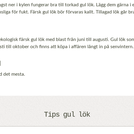
st ner i kylen fungerar bra till torkad gul lök. Lägg dem gärna i
liga för fukt. Färsk gul lök bör förvaras kallt. Tillagad lök går bra
ekologisk färsk gul lök med blast från juni till augusti. Gul lök so
ti till oktober och finns att köpa i affären långt in på senvintern.
d
d det mesta.
Tips gul lök