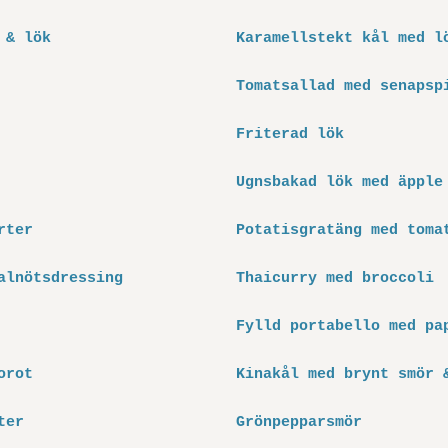
 & lök
Karamellstekt kål med l
Tomatsallad med senapsp
Friterad lök
Ugnsbakad lök med äpple
rter
Potatisgratäng med toma
alnötsdressing
Thaicurry med broccoli
Fylld portabello med pa
orot
Kinakål med brynt smör 
ter
Grönpepparsmör