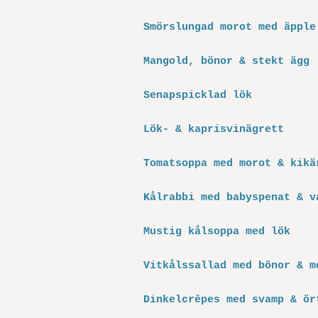
Smörslungad morot med äpple
Mangold, bönor & stekt ägg
Senapspicklad lök
Lök- & kaprisvinägrett
Tomatsoppa med morot & kikä
Kålrabbi med babyspenat & v
Mustig kålsoppa med lök
Vitkålssallad med bönor & m
Dinkelcrêpes med svamp & ör