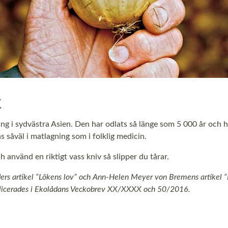
k
ung i sydvästra Asien. Den har odlats så länge som 5 000 år och har
ns såväl i matlagning som i folklig medicin.
h använd en riktigt vass kniv så slipper du tårar.
ders artikel “Lökens lov” och Ann-Helen Meyer von Bremens artikel
“
licerades i Ekolådans Veckobrev XX/XXXX och 50/2016.