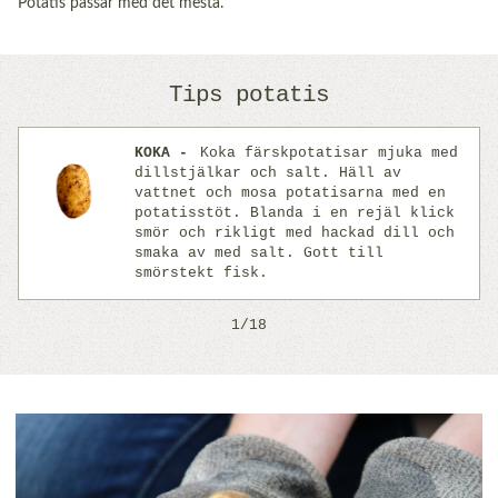
Potatis passar med det mesta.
Tips potatis
KOKA
Koka färskpotatisar mjuka med
dillstjälkar och salt. Häll av
vattnet och mosa potatisarna med en
potatisstöt. Blanda i en rejäl klick
Previous
Next
smör och rikligt med hackad dill och
smaka av med salt. Gott till
smörstekt fisk.
1/18