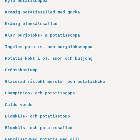
Kyld potatissoppa
Krämig potatissallad med gurka
Krämig blomkålssallad
Klar purjolöks- & potatissoppa
Ingelas potatis- och purjolökssoppa
Potatis kokt i öl, smör och buljong
Grönsaksstomp
Glaserad råstekt morots- och potatiskaka
Champinjon- och potatissoppa
Caldo verde
Blomkåls- och potatisstomp
Blomkåls- och potatissallad
Fänkålsstuvad potatis med dill