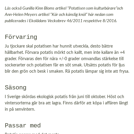
Läs också Gunilla Kinn Bloms artikel “Potatisen som kulturbärare”och
Ann-Helen Meyers artikel “Kär och känslig knöl” här nedan som
publicerades i Ekolådans Veckobrev 46/2011 respektive 8/2016.
Förvaring
Ju tjockare skal potatisen har hunnit utveckla, desto bättre
hållbarhet. Förvara potatis mörkt och kallt, men inte kallare än +4
grader. Förvaras den för nära +/-0 grader omvandlas stärkelse till
sockerarter och potatisen får en söt smak. Utsätts potatis för ljus
blir den grön och besk i smaken. Rå potatis lämpar sig inte att frysa.
Säsong
I Sverige skördas ekologisk potatis från juni till oktober. Höst och
vintersorterna går bra att lagra. Finns därför att köpa i affären långt
in på senvintern.
Passar med