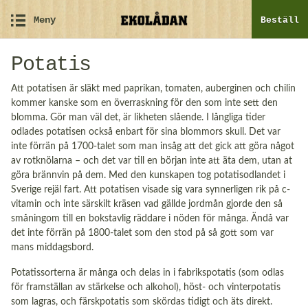
Meny
Beställ
Potatis
Att potatisen är släkt med paprikan, tomaten, auberginen och chilin
kommer kanske som en överraskning för den som inte sett den
blomma. Gör man väl det, är likheten slående. I långliga tider
odlades potatisen också enbart för sina blommors skull. Det var
inte förrän på 1700-talet som man insåg att det gick att göra något
av rotknölarna – och det var till en början inte att äta dem, utan at
göra brännvin på dem. Med den kunskapen tog potatisodlandet i
Sverige rejäl fart. Att potatisen visade sig vara synnerligen rik på c-
vitamin och inte särskilt kräsen vad gällde jordmån gjorde den så
småningom till en bokstavlig räddare i nöden för många. Ändå var
det inte förrän på 1800-talet som den stod på så gott som var
mans middagsbord.
Potatissorterna är många och delas in i fabrikspotatis (som odlas
för framställan av stärkelse och alkohol), höst- och vinterpotatis
som lagras, och färskpotatis som skördas tidigt och äts direkt.