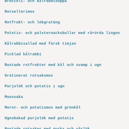
Broccoli- och kålrabbi­soppa
Rotsellerimos
Rotfrukt- och lökgratäng
Potatis- och palsternacks­bullar med rårörda lingon
Kålrabbisallad med färsk timjan
Picklad kålrabbi
Rostade rotfrukter med kål och svamp i ugn
Gratinerat rotsaksmos
Purjolök och potatis i ugn
Moussaka
Morot- och potatismos med grönkål
Ugnsbakad purjolök med potatis
Rostade rotsaker med gurka och vårlök