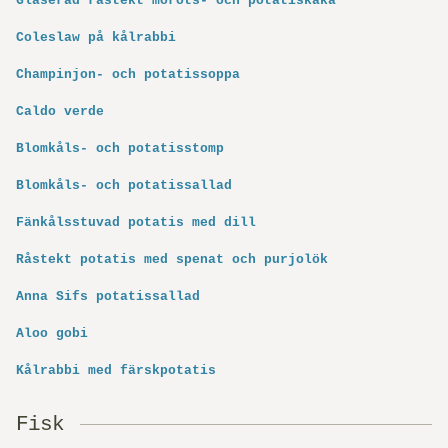
Glaserad råstekt morots- och potatiskaka
Coleslaw på kålrabbi
Champinjon- och potatissoppa
Caldo verde
Blomkåls- och potatisstomp
Blomkåls- och potatissallad
Fänkålsstuvad potatis med dill
Råstekt potatis med spenat och purjolök
Anna Sifs potatissallad
Aloo gobi
Kålrabbi med färskpotatis
Fisk