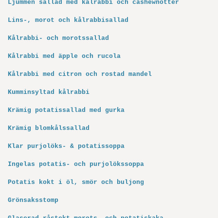
Ljummen sallad med kålrabbi och cashewnötter
Lins-, morot och kålrabbisallad
Kålrabbi- och morotssallad
Kålrabbi med äpple och rucola
Kålrabbi med citron och rostad mandel
Kumminsyltad kålrabbi
Krämig potatissallad med gurka
Krämig blomkålssallad
Klar purjolöks- & potatissoppa
Ingelas potatis- och purjolökssoppa
Potatis kokt i öl, smör och buljong
Grönsaksstomp