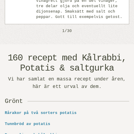
vinägrett gjord på en del vinäger,
Previous
Next
tre delar olja och eventuellt lite
dijonsenap. Smaksätt med salt och
peppar. Gott till exempelvis getost.
1/30
160 recept med Kålrabbi,
Potatis & saltgurka
Vi har samlat en massa recept under åren,
här är ett urval av dem.
Grönt
Rårakor på två sorters potatis
Tunnbröd av potatis