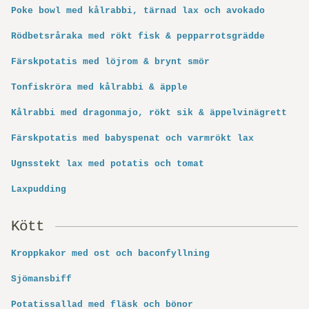
Poke bowl med kålrabbi, tärnad lax och avokado
Rödbetsråraka med rökt fisk & pepparrotsgrädde
Färskpotatis med löjrom & brynt smör
Tonfiskröra med kålrabbi & äpple
Kålrabbi med dragonmajo, rökt sik & äppelvinägrett
Färskpotatis med babyspenat och varmrökt lax
Ugnsstekt lax med potatis och tomat
Laxpudding
Kött
Kroppkakor med ost och baconfyllning
Sjömansbiff
Potatissallad med fläsk och bönor