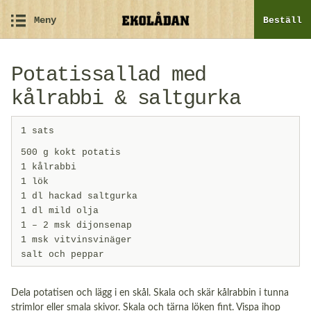
Meny
Beställ
Potatissallad med
kålrabbi & saltgurka
1 sats
500 g kokt potatis
1 kålrabbi
1 lök
1 dl hackad saltgurka
1 dl mild olja
1 – 2 msk dijonsenap
1 msk vitvinsvinäger
salt och peppar
Dela potatisen och lägg i en skål. Skala och skär kålrabbin i tunna
strimlor eller smala skivor. Skala och tärna löken fint. Vispa ihop