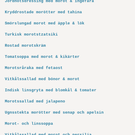
Jordnötsdressing med morot & ingefära
Kryddrostade morötter med tahina
Smörslungad morot med äpple & lök
Turkisk morotstzatsiki
Rostad morotskräm
Tomatsoppa med morot & kikärter
Morotsråraka med fetaost
Vitkålssallad med bönor & morot
Indisk linsgryta med blomkål & tomater
Morotssallad med jalapeno
Ugnsstekta morötter med senap och apelsin
Morot- och linssoppa
Vitkålssallad med morot och persilja