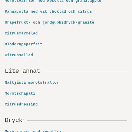
Morotsvåfflor med kesella och granatäpple
Pannacotta med vit choklad och citrus
Grapefrukt- och jordgubbsdryck/granité
Citrusmarmelad
Blodgrapeparfait
Citrussallad
Lite annat
Nattjästa morotsfrallor
Morotschapati
Citrusdressing
Dryck
Morotsjuice med ingefära