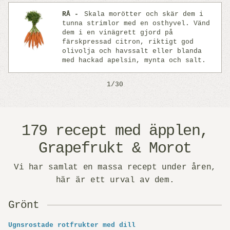
RÅ
Skala morötter och skär dem i
tunna strimlor med en osthyvel. Vänd
dem i en vinägrett gjord på
färskpressad citron, riktigt god
Previous
Next
olivolja och havssalt eller blanda
med hackad apelsin, mynta och salt.
1/30
179 recept med äpplen,
Grapefrukt & Morot
Vi har samlat en massa recept under åren,
här är ett urval av dem.
Grönt
Ugnsrostade rotfrukter med dill