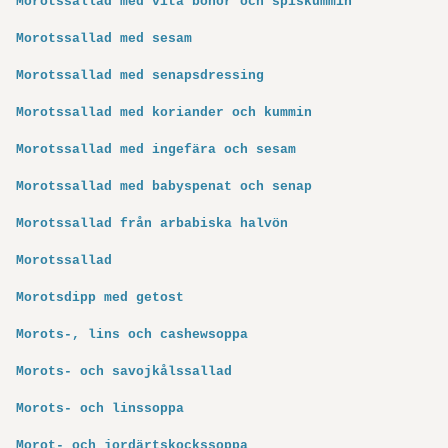
Morotssallad med vita bönor och spiskummin
Morotssallad med sesam
Morotssallad med senapsdressing
Morotssallad med koriander och kummin
Morotssallad med ingefära och sesam
Morotssallad med babyspenat och senap
Morotssallad från arbabiska halvön
Morotssallad
Morotsdipp med getost
Morots-, lins och cashewsoppa
Morots- och savojkålssallad
Morots- och linssoppa
Morot- och jordärtskockssoppa