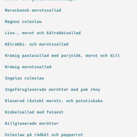
Marockansk morotssallad
Magnus coleslaw
Lins-, morot och kålrabbisallad
Kålrabbi- och morotssallad
Krämig pastasallad med purjolök, morot och dill
Krämig morotssallad
Ingelas coleslaw
Ingefärsglaserade morötter med pak choy
Glaserad råstekt morots- och potatiskaka
Dinkelsallad med fetaost
Dillglaserade morötter
Coleslaw på rödkål och pepparrot