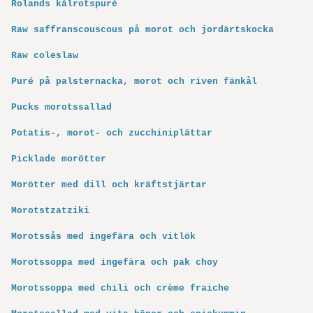
Rolands kålrotspuré
Raw saffranscouscous på morot och jordärtskocka
Raw coleslaw
Puré på palsternacka, morot och riven fänkål
Pucks morotssallad
Potatis-, morot- och zucchiniplättar
Picklade morötter
Morötter med dill och kräftstjärtar
Morotstzatziki
Morotssås med ingefära och vitlök
Morotssoppa med ingefära och pak choy
Morotssoppa med chili och crème fraiche